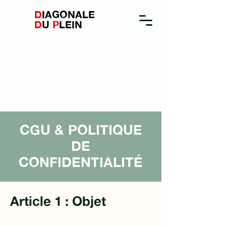
D
IAGONALE
D
U
P
LEIN
CGU & POLITIQUE
DE
CONFIDENTIALITÉ
Article 1 : Objet