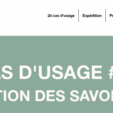
24 cas d'usage
Expédition
P
S D'USAGE 
ION DES SAVO