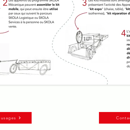
s usages
Conta