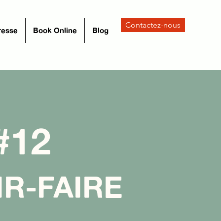
Contactez-nous
resse
Book Online
Blog
#12
IR-FAIRE