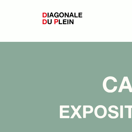
D
IAGONALE
D
U
P
LEIN
CA
EXPOSIT